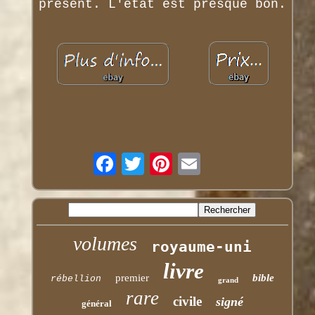
présent. L'état est presque bon.
volumes
royaume-uni
livre
premier
bible
rébellion
grand
rare
civile
signé
général