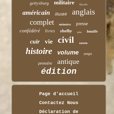
militaire
gettysburg
lincoln
anglais
américain
illustré
complet
presse
mémoires
confédéré
shelby
livres
bataille
john
civil
vie
cuir
easton
histoire
volume
temps
antique
première
édition
Page d'accueil
Contactez Nous
Déclaration de