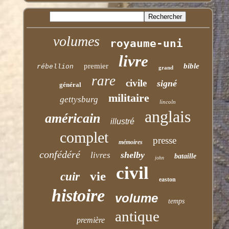
volumes
royaume-uni
livre
premier
bible
rébellion
grand
rare
civile
signé
général
militaire
gettysburg
lincoln
anglais
américain
illustré
complet
presse
mémoires
confédéré
shelby
livres
bataille
john
civil
vie
cuir
easton
histoire
volume
temps
antique
première