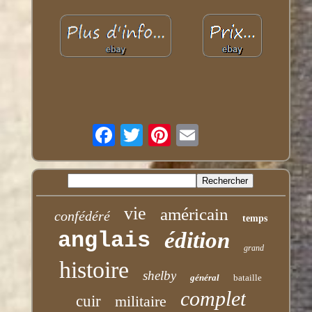
vie
américain
confédéré
temps
anglais
édition
grand
histoire
shelby
général
bataille
complet
cuir
militaire