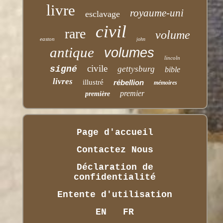
livre
royaume-uni
esclavage
civil
rare
volume
easton
john
antique
volumes
lincoln
civile
signé
gettysburg
bible
livres
illustré
rébellion
mémoires
premier
première
Page d'accueil
Contactez Nous
Déclaration de
confidentialité
Entente d'utilisation
EN
FR