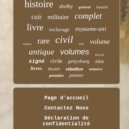
histoire
shelby
général
bataille
complet
cuir
militaire
livre
royaume-uni
esclavage
civil
rare
volume
easton
john
antique
volumes
lincoln
civile
signé
gettysburg
bible
livres
illustré
rébellion
mémoires
premier
première
Page d'accueil
Contactez Nous
Déclaration de
confidentialité