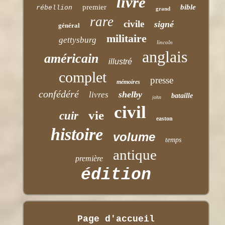
livre
premier
bible
rébellion
grand
rare
civile
signé
général
militaire
gettysburg
lincoln
anglais
américain
illustré
complet
presse
mémoires
confédéré
shelby
livres
bataille
john
civil
vie
cuir
easton
histoire
volume
temps
antique
première
édition
Page d'accueil