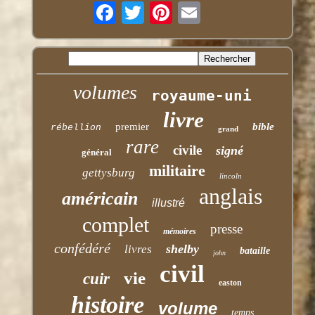
volumes
royaume-uni
livre
premier
bible
rébellion
grand
rare
civile
signé
général
militaire
gettysburg
lincoln
anglais
américain
illustré
complet
presse
mémoires
confédéré
shelby
livres
bataille
john
civil
vie
cuir
easton
histoire
volume
temps