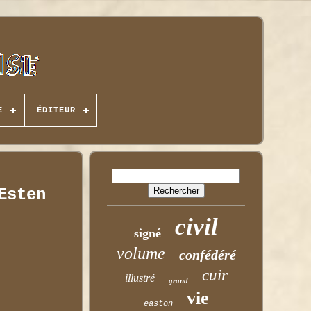
E
ÉDITEUR
Esten
civil
signé
volume
confédéré
cuir
illustré
grand
vie
easton