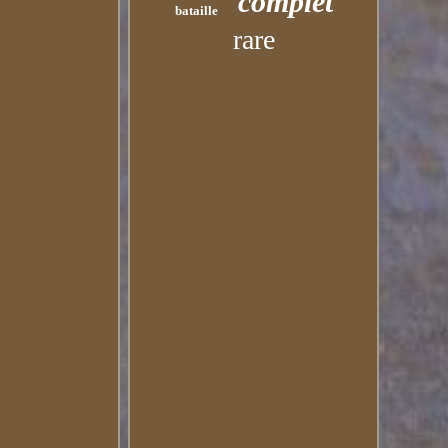
complet
bataille
rare