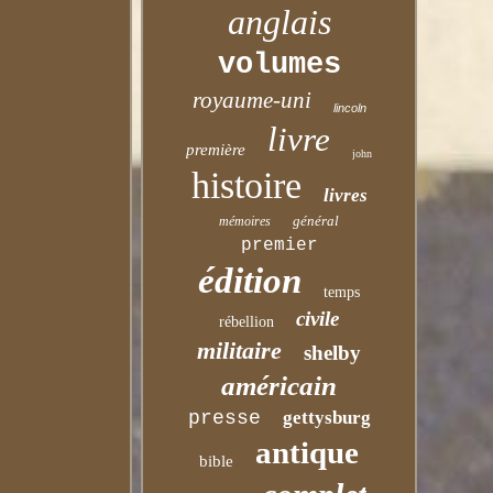
anglais
volumes
royaume-uni
lincoln
livre
première
john
histoire
livres
général
mémoires
premier
édition
temps
civile
rébellion
militaire
shelby
américain
presse
gettysburg
antique
bible