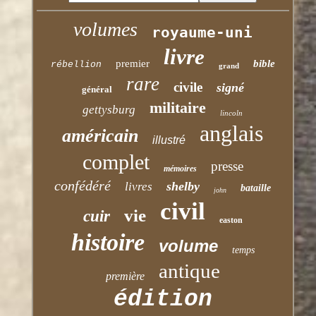
volumes
royaume-uni
livre
premier
bible
rébellion
grand
rare
civile
signé
général
militaire
gettysburg
lincoln
anglais
américain
illustré
complet
presse
mémoires
confédéré
shelby
livres
bataille
john
civil
vie
cuir
easton
histoire
volume
temps
antique
première
édition