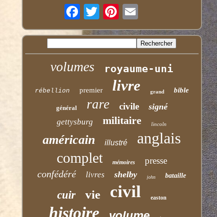
volumes
royaume-uni
livre
premier
bible
rébellion
grand
rare
civile
signé
général
militaire
gettysburg
lincoln
anglais
américain
illustré
complet
presse
mémoires
confédéré
shelby
livres
bataille
john
civil
vie
cuir
easton
histoire
volume