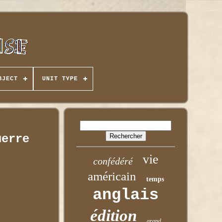
BJECT
UNIT TYPE
uerre
vie
confédéré
américain
temps
anglais
édition
grand