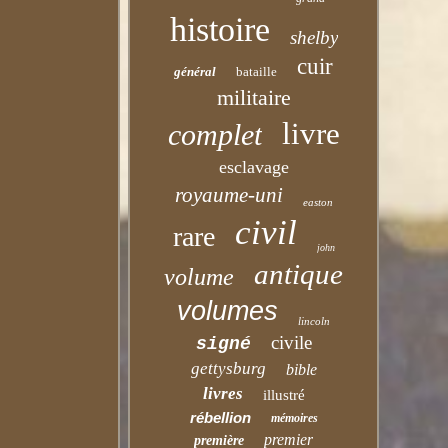
histoire
shelby
cuir
général
bataille
militaire
livre
complet
esclavage
royaume-uni
easton
civil
rare
john
antique
volume
volumes
lincoln
civile
signé
gettysburg
bible
livres
illustré
rébellion
mémoires
premier
première