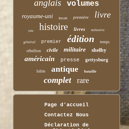
anglais
volumes
livre
royaume-uni
première
lincoln
histoire
livres
mémoires
john
édition
premier
général
temps
militaire
civile
shelby
rébellion
américain
presse
gettysburg
antique
bible
bataille
complet
rare
Page d'accueil
Contactez Nous
Déclaration de