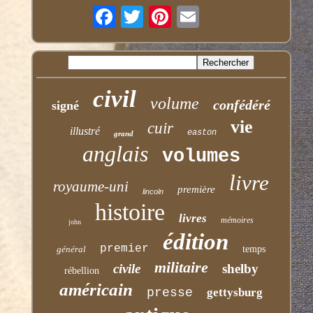
civil
volume
confédéré
signé
vie
cuir
illustré
easton
grand
anglais
volumes
livre
royaume-uni
première
lincoln
histoire
livres
mémoires
john
édition
premier
général
temps
militaire
civile
shelby
rébellion
américain
presse
gettysburg