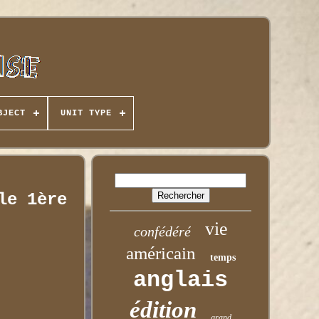
BJECT
UNIT TYPE
le 1ère
vie
confédéré
américain
temps
anglais
édition
grand