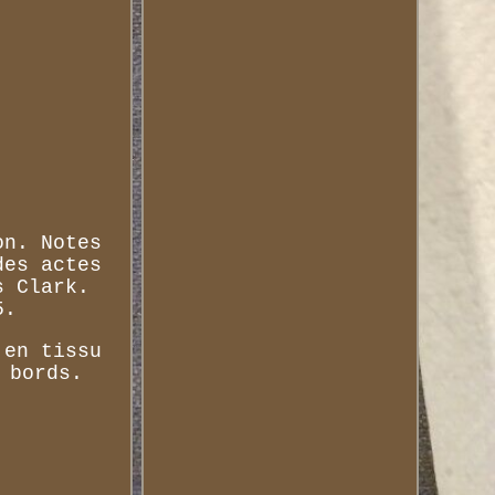
on. Notes
des actes
s Clark.
5.
 en tissu
 bords.