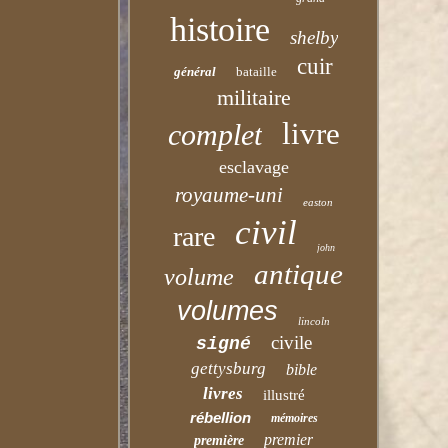
histoire
shelby
cuir
général
bataille
militaire
livre
complet
esclavage
royaume-uni
easton
civil
rare
john
antique
volume
volumes
lincoln
civile
signé
gettysburg
bible
livres
illustré
rébellion
mémoires
premier
première