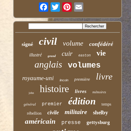
civil
volume
confédéré
signé
vie
cuir
illustré
easton
grand
anglais
volumes
livre
royaume-uni
première
lincoln
histoire
livres
mémoires
john
édition
premier
général
temps
militaire
civile
shelby
rébellion
américain
presse
gettysburg