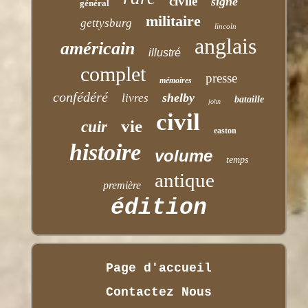
civile
signé
général
militaire
gettysburg
lincoln
anglais
américain
illustré
complet
presse
mémoires
confédéré
shelby
livres
bataille
john
civil
vie
cuir
easton
histoire
volume
temps
antique
première
édition
Page d'accueil
Contactez Nous