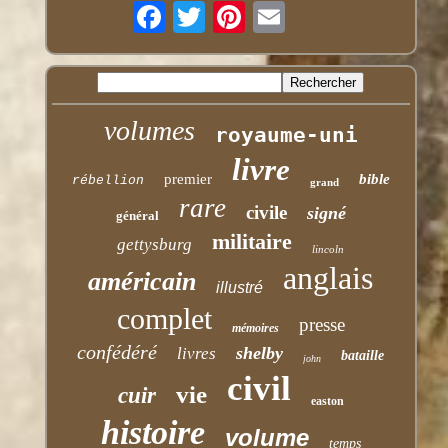
volumes
royaume-uni
livre
premier
bible
rébellion
grand
rare
civile
signé
général
militaire
gettysburg
lincoln
anglais
américain
illustré
complet
presse
mémoires
confédéré
shelby
livres
bataille
john
civil
vie
cuir
easton
histoire
volume
temps