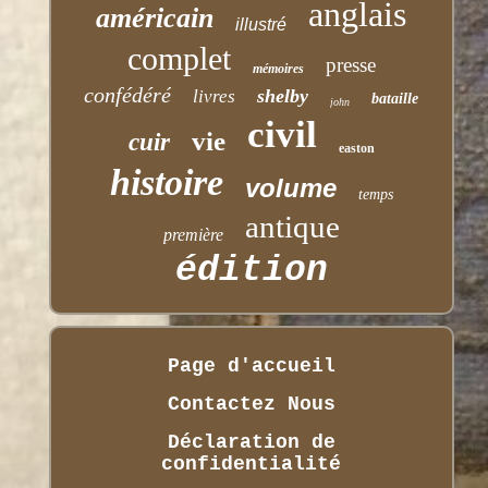
anglais
américain
illustré
complet
presse
mémoires
confédéré
shelby
livres
bataille
john
civil
vie
cuir
easton
histoire
volume
temps
antique
première
édition
Page d'accueil
Contactez Nous
Déclaration de
confidentialité