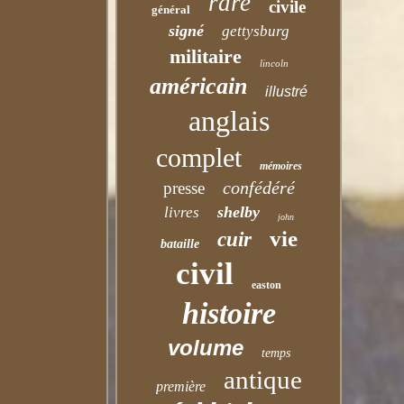
rare
civile
général
signé
gettysburg
militaire
lincoln
américain
illustré
anglais
complet
mémoires
confédéré
presse
shelby
livres
john
vie
cuir
bataille
civil
easton
histoire
volume
temps
antique
première