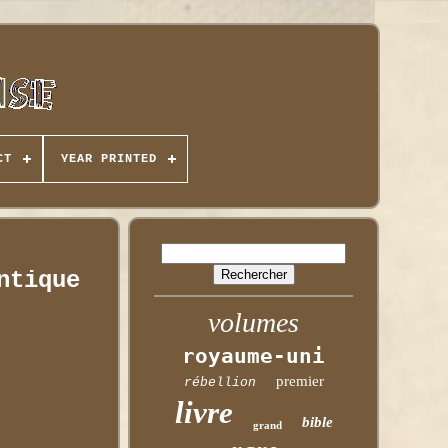
CT
YEAR PRINTED
ntique
volumes
royaume-uni
premier
rébellion
livre
bible
grand