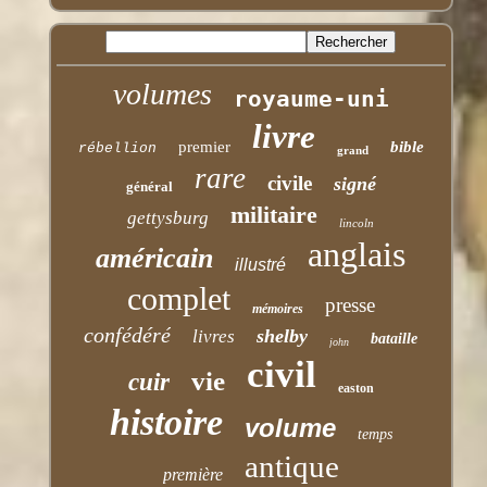
volumes
royaume-uni
livre
premier
bible
rébellion
grand
rare
civile
signé
général
militaire
gettysburg
lincoln
anglais
américain
illustré
complet
presse
mémoires
confédéré
shelby
livres
bataille
john
civil
vie
cuir
easton
histoire
volume
temps
antique
première