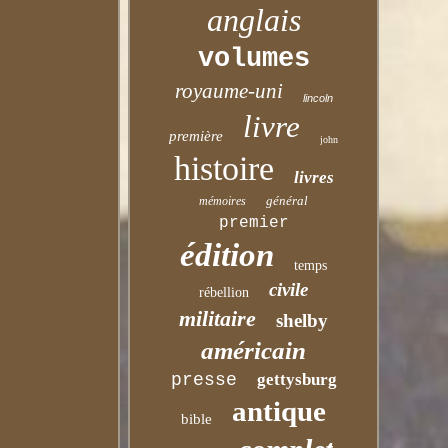
anglais
volumes
royaume-uni
lincoln
livre
première
john
histoire
livres
général
mémoires
premier
édition
temps
civile
rébellion
militaire
shelby
américain
presse
gettysburg
antique
bible