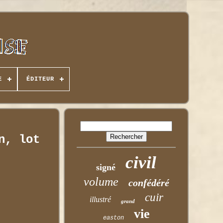
E
ÉDITEUR
n, lot
civil
signé
volume
confédéré
cuir
illustré
grand
vie
easton