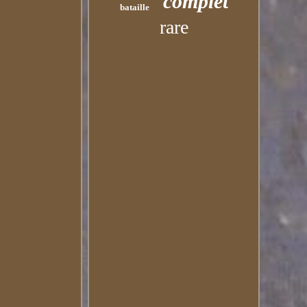
complet
bataille
rare