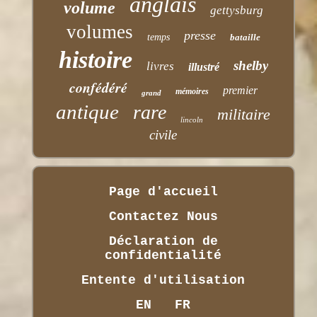
anglais
volume
gettysburg
volumes
presse
temps
bataille
histoire
shelby
livres
illustré
confédéré
premier
mémoires
grand
antique
rare
militaire
lincoln
civile
Page d'accueil
Contactez Nous
Déclaration de
confidentialité
Entente d'utilisation
EN
FR