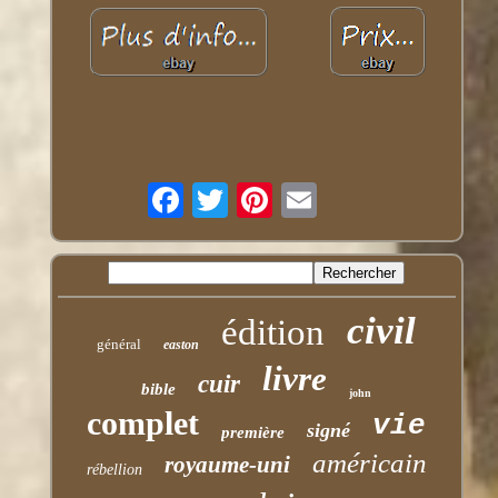
civil
édition
général
easton
livre
cuir
bible
john
complet
vie
signé
première
américain
royaume-uni
rébellion