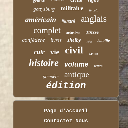
général
militaire
gettysburg
lincoln
anglais
américain
illustré
complet
presse
mémoires
confédéré
shelby
livres
bataille
john
civil
vie
cuir
easton
histoire
volume
temps
antique
première
édition
Page d'accueil
Contactez Nous