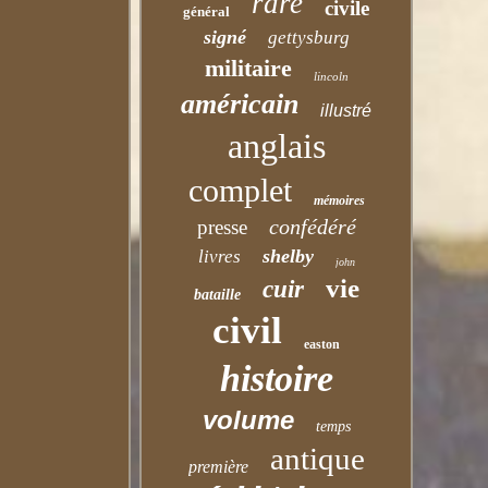
rare
civile
général
signé
gettysburg
militaire
lincoln
américain
illustré
anglais
complet
mémoires
confédéré
presse
shelby
livres
john
vie
cuir
bataille
civil
easton
histoire
volume
temps
antique
première