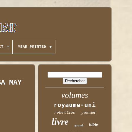
CT
YEAR PRINTED
SA MAY
volumes
royaume-uni
premier
rébellion
livre
bible
grand