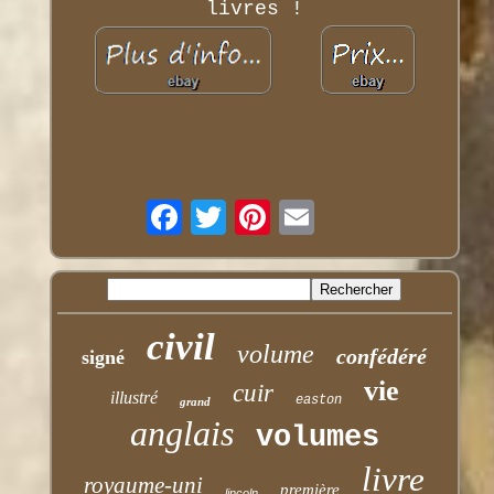
livres !
civil
volume
confédéré
signé
vie
cuir
illustré
easton
grand
anglais
volumes
livre
royaume-uni
première
lincoln