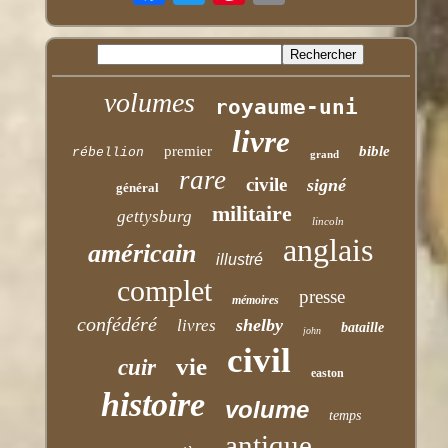
volumes
royaume-uni
livre
premier
bible
rébellion
grand
rare
civile
signé
général
militaire
gettysburg
lincoln
anglais
américain
illustré
complet
presse
mémoires
confédéré
shelby
livres
bataille
john
civil
vie
cuir
easton
histoire
volume
temps
antique