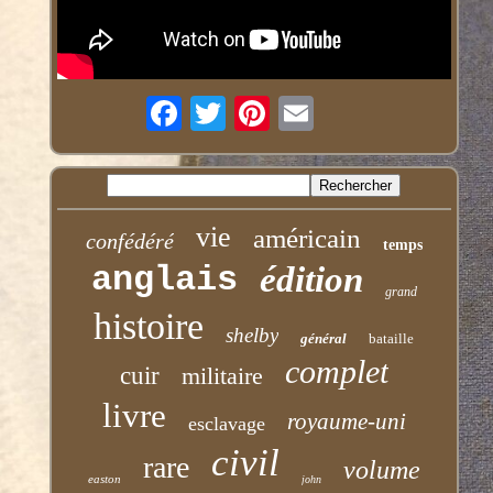
vie
américain
confédéré
temps
anglais
édition
grand
histoire
shelby
général
bataille
complet
cuir
militaire
livre
royaume-uni
esclavage
civil
rare
volume
easton
john