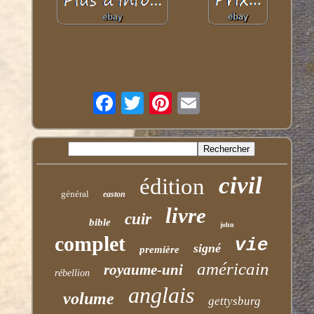
civil
édition
général
easton
livre
cuir
bible
john
complet
vie
signé
première
américain
royaume-uni
rébellion
anglais
volume
gettysburg