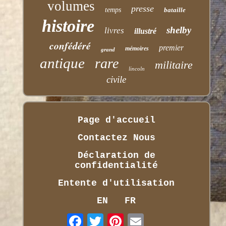
volumes
presse
temps
bataille
histoire
shelby
livres
illustré
confédéré
premier
mémoires
grand
antique
rare
militaire
lincoln
civile
Page d'accueil
Contactez Nous
Déclaration de
confidentialité
Entente d'utilisation
EN
FR