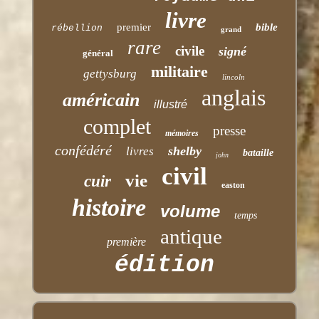
livre
premier
bible
rébellion
grand
rare
civile
signé
général
militaire
gettysburg
lincoln
anglais
américain
illustré
complet
presse
mémoires
confédéré
shelby
livres
bataille
john
civil
vie
cuir
easton
histoire
volume
temps
antique
première
édition