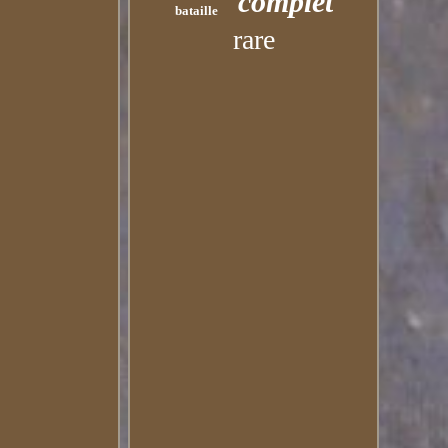
complet
bataille
rare