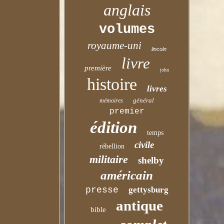
anglais
volumes
royaume-uni
lincoln
livre
première
john
histoire
livres
général
mémoires
premier
édition
temps
civile
rébellion
militaire
shelby
américain
presse
gettysburg
antique
bible