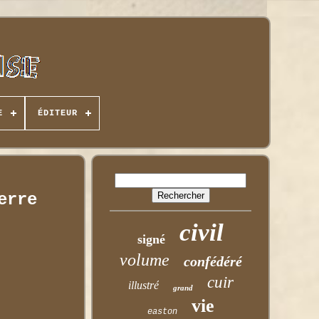
E
ÉDITEUR
erre
civil
signé
volume
confédéré
cuir
illustré
grand
vie
easton