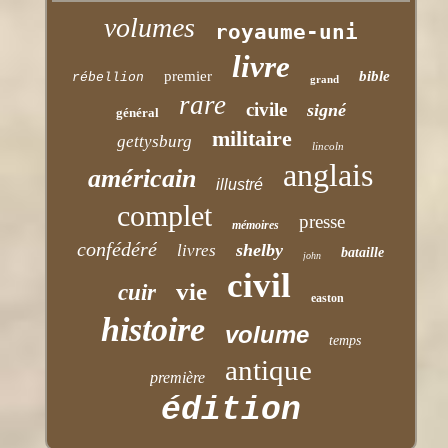
volumes
royaume-uni
livre
premier
bible
rébellion
grand
rare
civile
signé
général
militaire
gettysburg
lincoln
anglais
américain
illustré
complet
presse
mémoires
confédéré
shelby
livres
bataille
john
civil
vie
cuir
easton
histoire
volume
temps
antique
première
édition