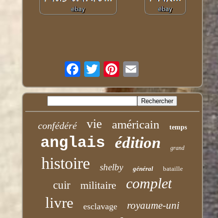
vie
américain
confédéré
temps
anglais
édition
grand
histoire
shelby
général
bataille
complet
cuir
militaire
livre
royaume-uni
esclavage