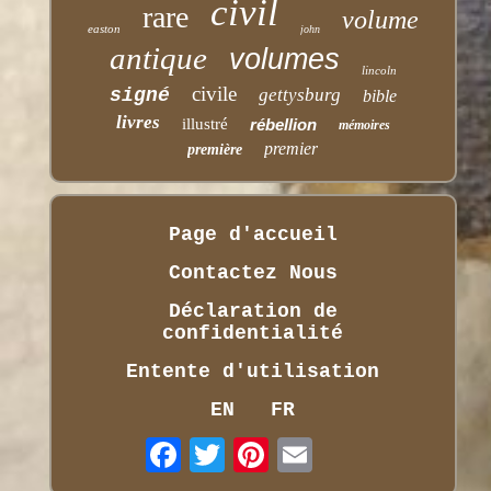
civil
rare
volume
easton
john
antique
volumes
lincoln
civile
signé
gettysburg
bible
livres
illustré
rébellion
mémoires
premier
première
Page d'accueil
Contactez Nous
Déclaration de
confidentialité
Entente d'utilisation
EN
FR