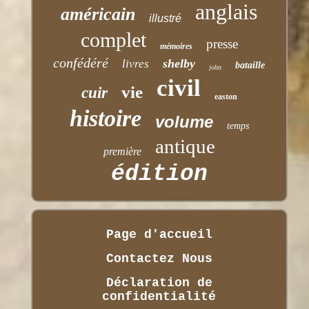
anglais
américain
illustré
complet
presse
mémoires
confédéré
shelby
livres
bataille
john
civil
vie
cuir
easton
histoire
volume
temps
antique
première
édition
Page d'accueil
Contactez Nous
Déclaration de
confidentialité