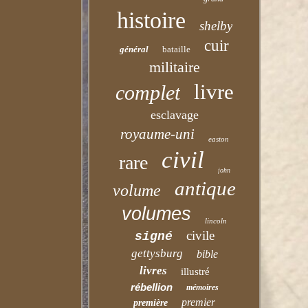
histoire
shelby
cuir
général
bataille
militaire
livre
complet
esclavage
royaume-uni
easton
civil
rare
john
antique
volume
volumes
lincoln
civile
signé
gettysburg
bible
livres
illustré
rébellion
mémoires
premier
première