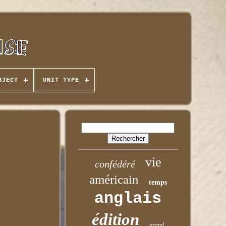
BJECT
UNIT TYPE
vie
confédéré
américain
temps
anglais
édition
grand