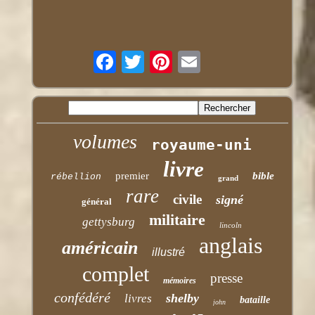
volumes
royaume-uni
livre
premier
bible
rébellion
grand
rare
civile
signé
général
militaire
gettysburg
lincoln
anglais
américain
illustré
complet
presse
mémoires
confédéré
shelby
livres
bataille
john