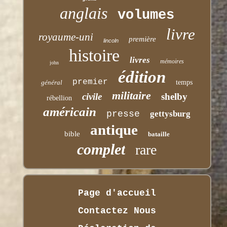
anglais
volumes
livre
royaume-uni
première
lincoln
histoire
livres
mémoires
john
édition
premier
général
temps
militaire
civile
shelby
rébellion
américain
presse
gettysburg
antique
bible
bataille
complet
rare
Page d'accueil
Contactez Nous