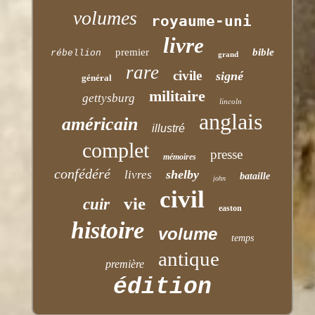
volumes
royaume-uni
livre
premier
bible
rébellion
grand
rare
civile
signé
général
militaire
gettysburg
lincoln
anglais
américain
illustré
complet
presse
mémoires
confédéré
shelby
livres
bataille
john
civil
vie
cuir
easton
histoire
volume
temps
antique
première
édition