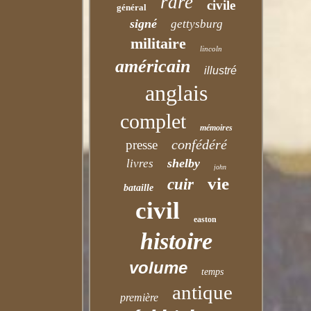
rare
civile
général
signé
gettysburg
militaire
lincoln
américain
illustré
anglais
complet
mémoires
confédéré
presse
shelby
livres
john
vie
cuir
bataille
civil
easton
histoire
volume
temps
antique
première