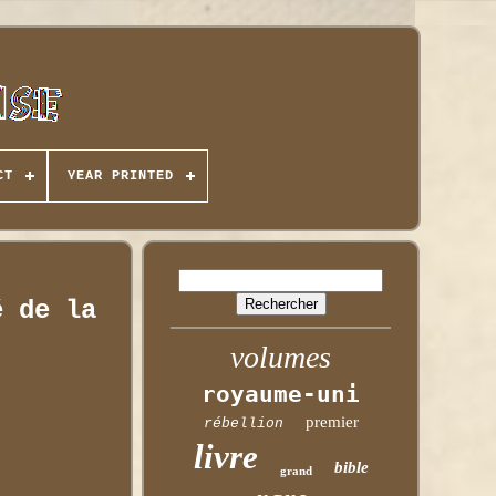
CT
YEAR PRINTED
é de la
volumes
royaume-uni
premier
rébellion
livre
bible
grand