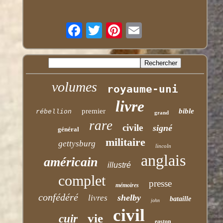
volumes
royaume-uni
livre
premier
bible
rébellion
grand
rare
civile
signé
général
militaire
gettysburg
lincoln
anglais
américain
illustré
complet
presse
mémoires
confédéré
shelby
livres
bataille
john
civil
vie
cuir
easton