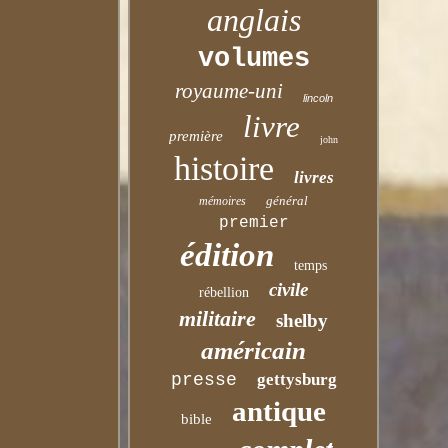
anglais
volumes
royaume-uni
lincoln
livre
première
john
histoire
livres
général
mémoires
premier
édition
temps
civile
rébellion
militaire
shelby
américain
presse
gettysburg
antique
bible