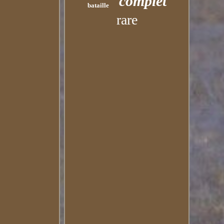
complet
bataille
rare