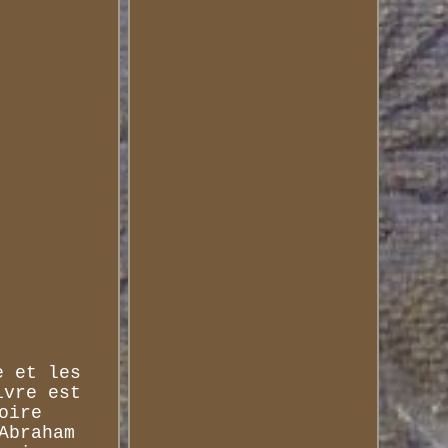
e et les
ivre est
oire
Abraham