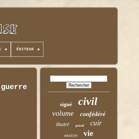
E
ÉDITEUR
-guerre
civil
signé
volume
confédéré
cuir
illustré
grand
vie
easton