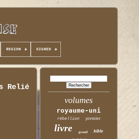
REGION
SIGNED
s Relié
volumes
royaume-uni
premier
rébellion
livre
bible
grand