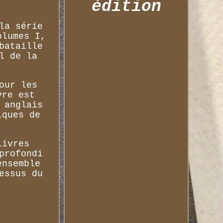
édition
la série
olumes I,
bataille
l de la
our les
vre est
 anglais
iques de
livres
profondi
ensemble
essus du