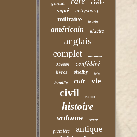
rare
civile
général
signé
gettysburg
militaire
lincoln
américain
illustré
anglais
complet
mémoires
confédéré
presse
shelby
livres
john
vie
cuir
bataille
civil
easton
histoire
volume
temps
antique
première