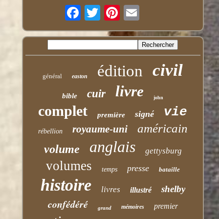
civil
édition
général
easton
livre
cuir
bible
john
complet
vie
signé
première
américain
royaume-uni
rébellion
anglais
volume
gettysburg
volumes
presse
temps
bataille
histoire
shelby
livres
illustré
confédéré
premier
mémoires
grand