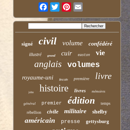
civil
volume
confédéré
signé
vie
cuir
illustré
easton
grand
anglais
volumes
livre
royaume-uni
première
lincoln
histoire
livres
mémoires
john
édition
premier
général
temps
militaire
civile
shelby
rébellion
américain
presse
gettysburg