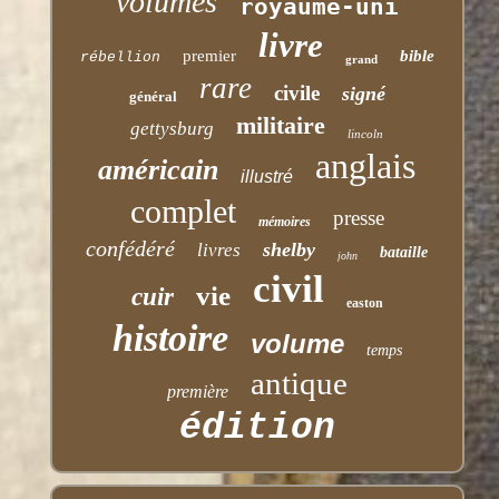
volumes
royaume-uni
livre
premier
bible
rébellion
grand
rare
civile
signé
général
militaire
gettysburg
lincoln
anglais
américain
illustré
complet
presse
mémoires
confédéré
shelby
livres
bataille
john
civil
vie
cuir
easton
histoire
volume
temps
antique
première
édition