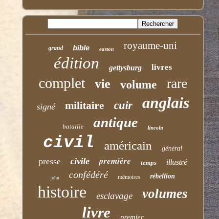
royaume-uni
bible
grand
easton
édition
livres
gettysburg
complet
rare
vie
volume
anglais
militaire
cuir
signé
antique
bataille
lincoln
civil
américain
général
première
civile
presse
illustré
temps
confédéré
mémoires
rébellion
john
histoire
volumes
esclavage
livre
premier