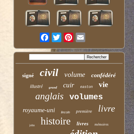
civil
volume
confédéré
signé
vie
cuir
illustré
easton
grand
anglais
volumes
livre
royaume-uni
première
lincoln
histoire
livres
mémoires
john
édition