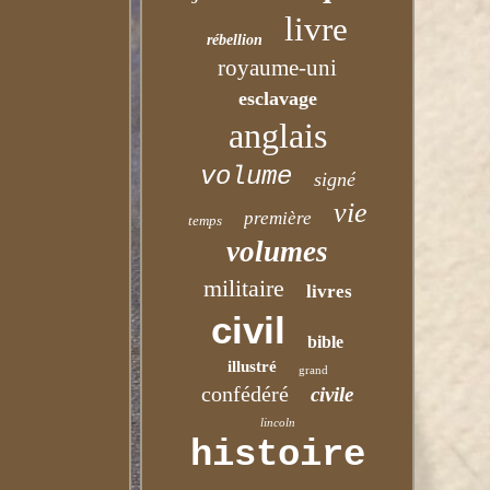
livre
rébellion
royaume-uni
esclavage
anglais
volume
signé
vie
première
temps
volumes
militaire
livres
civil
bible
illustré
grand
confédéré
civile
lincoln
histoire