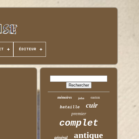
ET
ÉDITEUR
mémoires
easton
john
cuir
bataille
premier
complet
antique
général