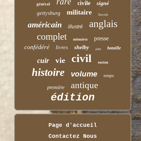
rare
civile
signé
général
militaire
gettysburg
lincoln
anglais
américain
illustré
complet
presse
mémoires
confédéré
shelby
livres
bataille
john
civil
vie
cuir
easton
histoire
volume
temps
antique
première
édition
Page d'accueil
Contactez Nous