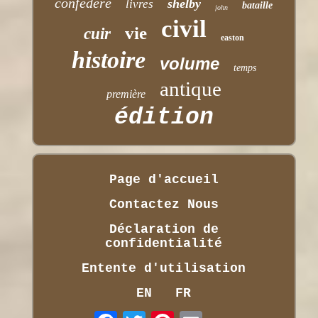
confédéré
shelby
livres
bataille
john
civil
vie
cuir
easton
histoire
volume
temps
antique
première
édition
Page d'accueil
Contactez Nous
Déclaration de
confidentialité
Entente d'utilisation
EN
FR