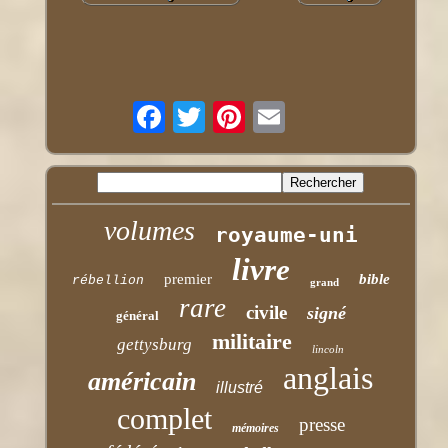
volumes
royaume-uni
livre
premier
bible
rébellion
grand
rare
civile
signé
général
militaire
gettysburg
lincoln
anglais
américain
illustré
complet
presse
mémoires