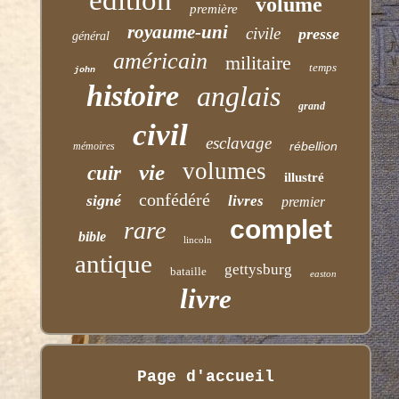
volume
première
royaume-uni
civile
presse
général
américain
militaire
temps
john
histoire
anglais
grand
civil
esclavage
rébellion
mémoires
volumes
vie
cuir
illustré
confédéré
signé
livres
premier
complet
rare
bible
lincoln
antique
gettysburg
bataille
easton
livre
Page d'accueil