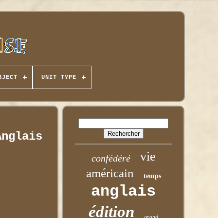
BJECT
UNIT TYPE
Anglais
vie
confédéré
américain
temps
anglais
édition
grand