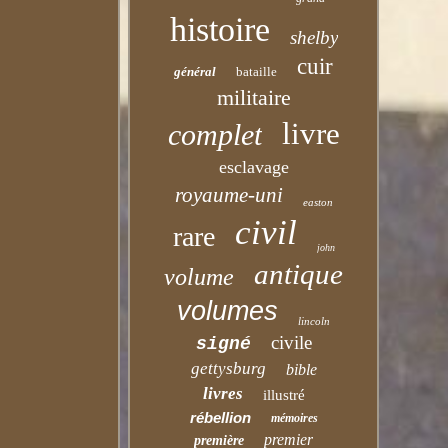
histoire
shelby
cuir
général
bataille
militaire
livre
complet
esclavage
royaume-uni
easton
civil
rare
john
antique
volume
volumes
lincoln
civile
signé
gettysburg
bible
livres
illustré
rébellion
mémoires
premier
première